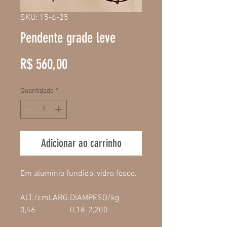
SKU: 15-6-25
Pendente grade leve
Preço
R$ 560,00
Quantidade
*
Adicionar ao carrinho
Em alumínio fundido, vidro fosco.
ALT./cm
LARG.
DIAM
PESO/kg
0,46
0,18
2,200