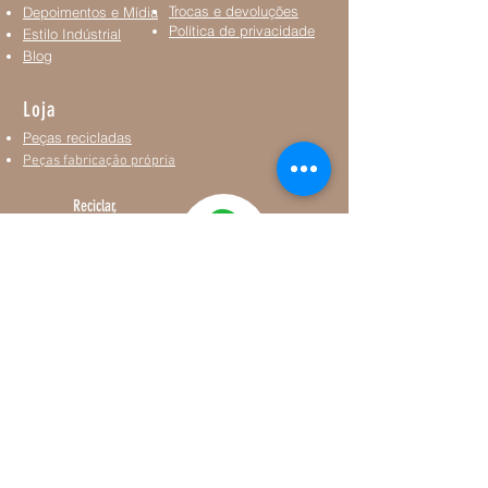
Trocas e devoluções
Depoimentos e Mídia
Política de privacidade
Estilo Indústrial
Blog
Loja
Peças recicladas
Peças fabricação própria
Reciclar,
Reutilizar,
Reduzir e
Repensar.
Forja Recicla Ltda. - CNPJ:
19.082.504
/0001-26
- Av. Elias Yazbek, 2.721 - Lj. 1 - Água Morna,
Embu das Artes - SP,
06803-215
contatoforjarecicla@gmail.com Telefone: +55 11
94149-6907 e ‪+55 11 99146-0243‬.
© 2023 por ludluz para Forja Recicla.