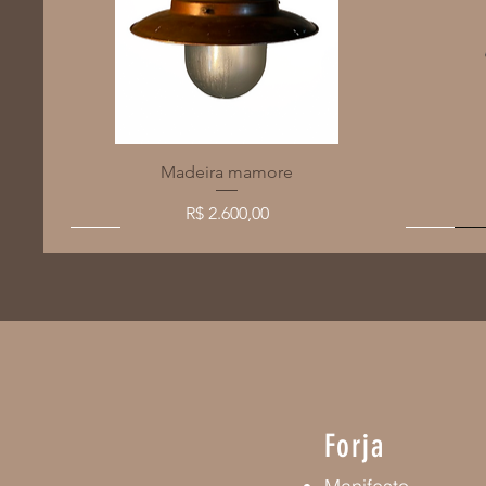
Visualização rápida
Madeira mamore
Preço
R$ 2.600,00
SALE
SALE
SALE
SALE
SALE
SALE
SALE
SALE
SALE
SALE
SALE
SALE
SALE
Forja