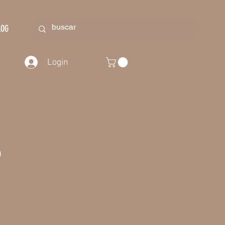
LOG
Login
o
o