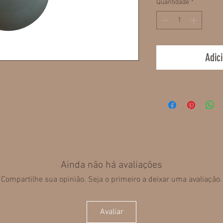
Quantidade
*
Adic
Ainda não há avaliações
Compartilhe sua opinião. Seja o primeiro a deixar uma avaliação.
Avaliar