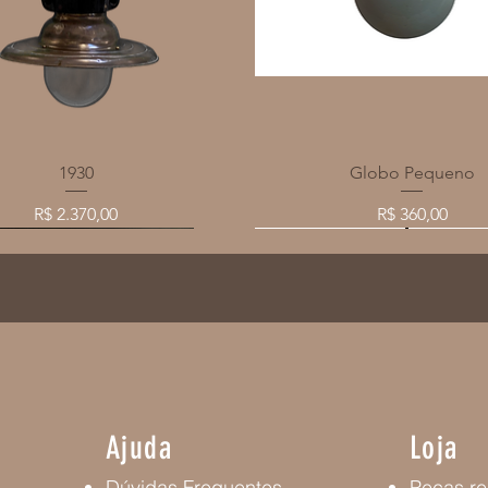
Visualização rápida
Visualização rápida
1930
Globo Pequeno
Preço
Preço
R$ 2.370,00
R$ 360,00
SALE
SALE
SALE
SALE
SALE
SALE
Ajuda
Loja
Dúvidas Frequentes
Peças re