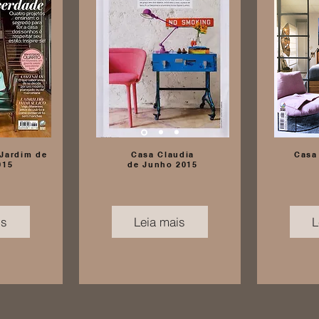
 Jardim de
Casa Claudia
Casa
015
de Junho 2015
is
Leia mais
L