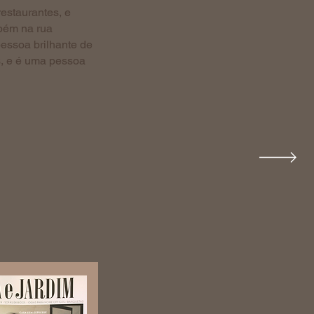
restaurantes, e
mbém na rua
essoa brilhante de
os, e é uma pessoa