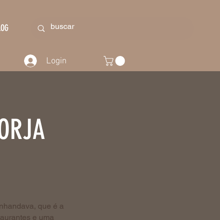
LOG
Login
FORJA
anhandava, que é a
staurantes e uma