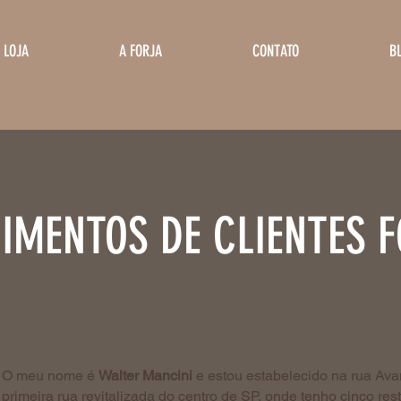
LOJA
A FORJA
CONTATO
B
IMENTOS DE CLIENTES 
O meu nome é
Walter Mancini
e estou estabelecido na rua Av
primeira rua revitalizada do centro de SP, onde tenho cinco re