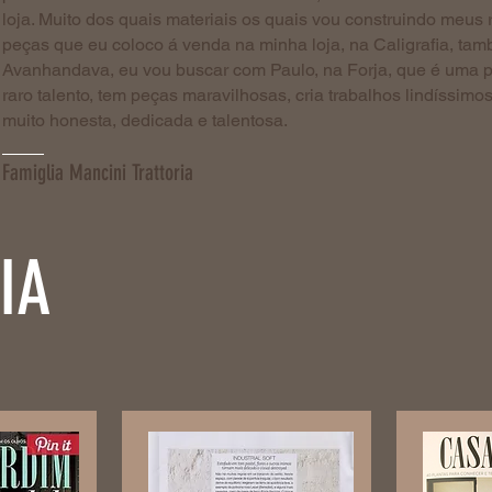
loja. Muito dos quais materiais os quais vou construindo meus 
peças que eu coloco á venda na minha loja, na Caligrafia, ta
Avanhandava, eu vou buscar com Paulo, na Forja, que é uma p
raro talento, tem peças maravilhosas, cria trabalhos lindíssim
muito honesta, dedicada e talentosa.
Famiglia Mancini Trattoria
DIA