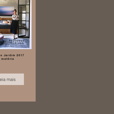
 e Jardim 2017
matéria
eia mais